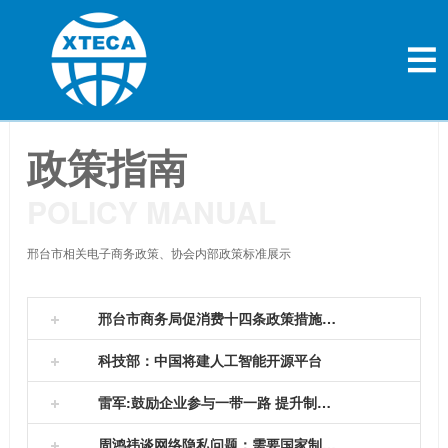
政策指南
POLICY MANUAL
邢台市相关电子商务政策、协会内部政策标准展示
邢台市商务局促消费十四条政策措施明白卡
来源：邢台市商务局...
科技部：中国将建人工智能开源平台
3月 10日，科技部部长万钢就中国的 人工智能 发展规
雷军:鼓励企业参与一带一路 提升制造和设计
划答记者问。万钢说，我们做的第一件事就是启动了人工
智能的开源平台建设，提出抓人工智能还是要强基础，首
全国人大代表、 小米 公司董事长兼CEO 雷军 为今年
周鸿祎谈网络隐私问题：需要国家制定法律
先要夯实人工智能...