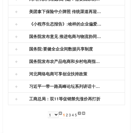
两会带来了两份书面建议，议题涉及 一带一路 建设、提升
中国制造全球影响力和发展中国设计产业。 鼓励民营企业
全国政协委员、360集团董事长兼CEO 周鸿祎 在接受
美团拿下保险中介牌照 传统渠道再迎搅局者
参与一带一路 提...
央视采访时表示，解决网络隐私问题，需要国家制定相关
的法律和法规。 周鸿祎表示，今天的 互联网时代 ，每个
2月24日，保监会一连批复3家保险中介机构牌照。分
《小程序生态报告》:啥样的企业偏爱小程序?
人都变透明了。要想...
别是：重庆金诚互诺保险经纪有限公司、江西济民可信保
险经纪有限责任公司和易保保险代理有限公司。 经查，重
2月6日消息，今日， 小程序 服务商酷客多小程序发
国务院发布意见 推进电商与物流协同发展
庆金诚互诺保险经...
布《2018首份小程序电商行业生态数据报告》（以下简称
《报告》）。《报告》分析，百货、服务、餐饮、美业行
日前，国务院办公厅印发《关于推进 电子商务 与快递
国务院:要健全企业间数据共享制度
业倾向于使用小程序...
物流协同发展的意见》（以下简称意见）。近年来，我国
电子商务与快递物流协同发展仍面临政策法规体系不完
2018年1月23日消息，近日，国务院办公厅公开发布
国务院发布农产品电商和乡村电商指导意见
善、发展不协调、...
了《关于推进 电子商务 与快递物流协同发展的意见》。
内容指出，电子商务与快递物流协同发展仍面临政策法规
2018年1月29日，国务院办公厅在中国政府网上正式
河北网络电商可享创业扶持政策
体系不完善、发展不协...
发布《关于推进农业高新技术产业示范区建设发展的指导
意见》（以下简称《意见》），《意见》提出了农业高新
9月30日，省政府新闻办召开全省就业创业新闻发布
习近平一带一路高峰论坛系列讲话十大高频词
技术产业示范区建设发...
会，省人社厅副厅长赵志栋对省政府出台的《关于做好就
业创业工作的实施意见》主要政策内容和创新措施进行了
5月14日，国家主席习近平在北京人民大会堂举行宴
工商总局：双11等促销禁先涨价再打折
解读。 意见明确，建...
会，欢迎出席“一带一路”国际合作高峰论坛的外方代表团
团长及嘉宾。习近平发表致辞，代表中国政府和人民热烈
国家工商总局召集京东商城、百度、亚马逊中国、当
欢迎各位贵宾的到...
当网、聚美优品、国美在线、1号店、携程网、苏宁易
1
2
3
4
5
购、同程网、阿里巴巴、蘑菇街、贝贝网、腾讯、唯品会
15家网络经营企业，召...